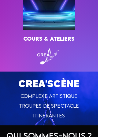
cours & ateliers
CREA'SCÈNE
COMPLEXE ARTISTIQU
E
TROUPES DE SPECTACLE
ITINÉRANTES
Qui sommes-nous ?