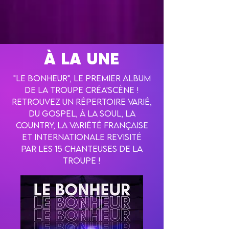
À LA UNE
"Le Bonheur", le premier album
de la Troupe Créa'Scène !
Retrouvez un répertoire varié,
du gospel, à la soul, la
country, la variété française
et internationale revisité
par les 15 chanteuses de la
troupe !